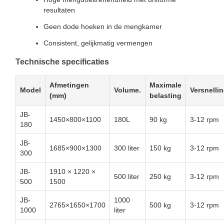
resultaten
Geen dode hoeken in de mengkamer
Consistent, gelijkmatig vermengen
Technische specificaties
Afmetingen
Maximale
Model
Volume.
Versnelli
(mm)
belasting
JB-
1450×800×1100
180L
90 kg
3-12 rpm
180
JB-
1685×900×1300
300 liter
150 kg
3-12 rpm
300
JB-
1910 × 1220 ×
500 liter
250 kg
3-12 rpm
500
1500
JB-
1000
2765×1650×1700
500 kg
3-12 rpm
1000
liter