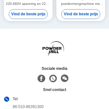
220-660V spanning en 22kW
poedermengmachine met
vermogen voor industrieel
3000L capaciteit 3-12 RPM
Vind de beste prijs
Vind de beste prijs
poedermengen
snelheid en 220-660V
spanning
Sociale media
Snel contact
Tel
86-510-86391300