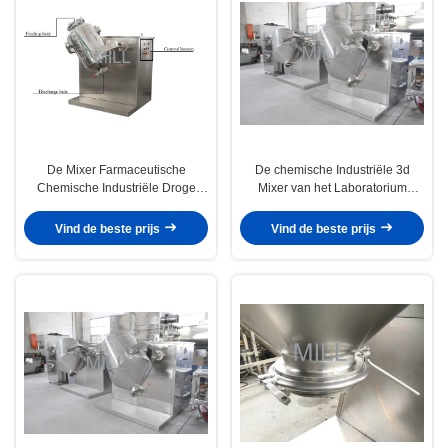
De Mixer Farmaceutische
De chemische Industriële 3d
Chemische Industriële Droge
Mixer van het Laboratorium
Poeder van het laboratorium 3d
Droge Poeder, de Mixerroestvrij
Poeder het Mengen zich Machine
staal van de Poedermixer
Vind de beste prijs
Vind de beste prijs