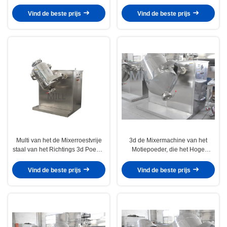
Schommelingspoeder van de
Chemische Machine van de
Poedermixer 3d met Korte het
Poedermixer mengt
Vind de beste prijs
Vind de beste prijs
Mengen zich Tijd
Multi van het de Mixerroestvrije
3d de Mixermachine van het
staal van het Richtings 3d Poeder
Motiepoeder, die het Hoge
van het de Kruidenpoeder 3d de
rendement Multirichting mengt
Mixermachine
van de Mixermachine
Vind de beste prijs
Vind de beste prijs