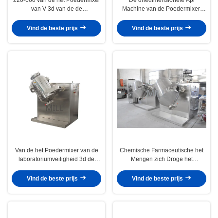
van V 3d van de de
Machine van de Poedermixer,
Experimentenspecialiteit Kleine
Klein de Mixerroestvrij staal van
het Calcium Videotechnische
het Laboratoriumpoeder
Vind de beste prijs
Vind de beste prijs
ondersteuning
Van de het Poedermixer van de
Chemische Farmaceutische het
laboratoriumveiligheid 3d de
Mengen zich Droge het
Motie Droge Poeder 3d het
Poedermixer van het Machine
Mengen zich Machinestal
Industriële 3d Laboratorium
Vind de beste prijs
Vind de beste prijs