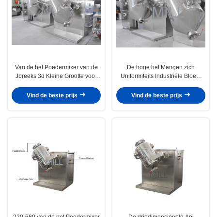
Van de het Poedermixer van de
De hoge het Mengen zich
Jbreeks 3d Kleine Grootte voor
Uniformiteits Industriële Bloem
de Verwerking van de het
het Mengen zich 3d Mixer van het
Poedergeneeskunde van de de
Machinedeeltje Verpakte Poeder
Vind de beste prijs
Vind de beste prijs
Industriemelk
220-660 van de het Poedermixer
De driedimensionele Api